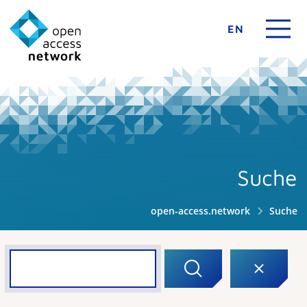
EN
Suche
open-access.network
Suche