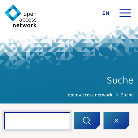
EN
Suche
open-access.network
Suche