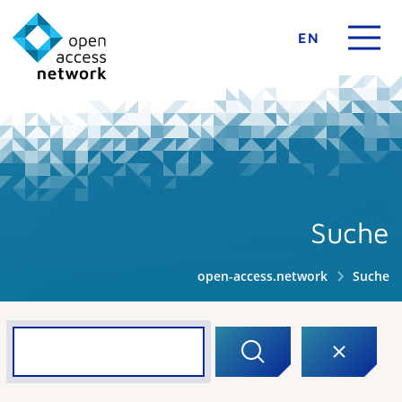
EN
Suche
open-access.network
Suche