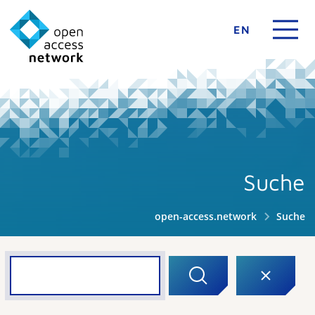
EN
Suche
open-access.network
Suche