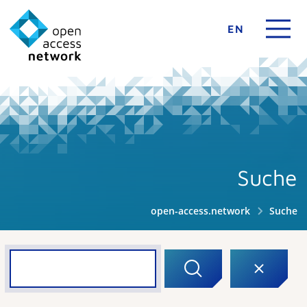
EN
Suche
open-access.network
Suche