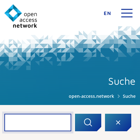
EN
Suche
open-access.network
Suche