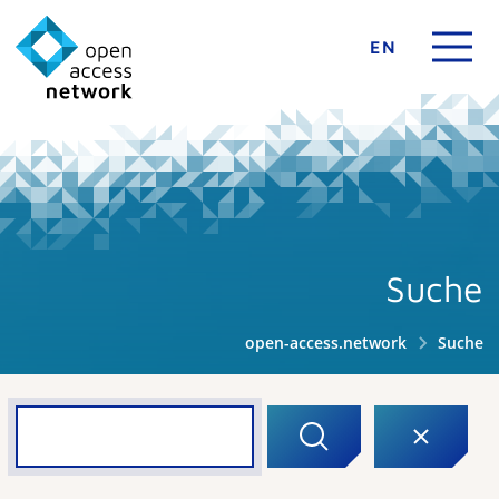
EN
Suche
open-access.network
Suche