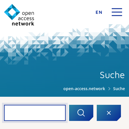
EN
Suche
open-access.network
Suche