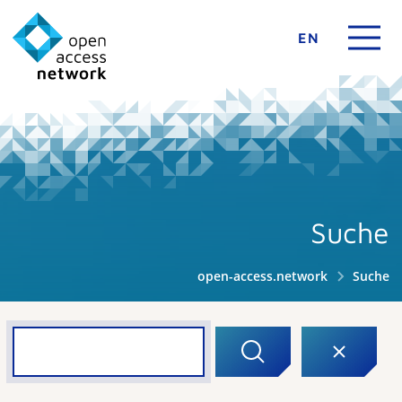
EN
Suche
open-access.network
Suche