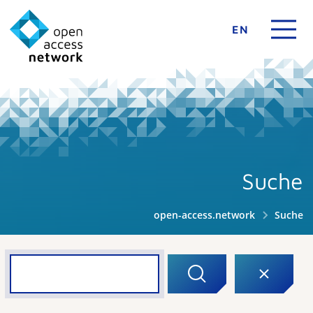
EN
Suche
open-access.network
Suche