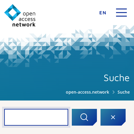
EN
Suche
open-access.network
Suche