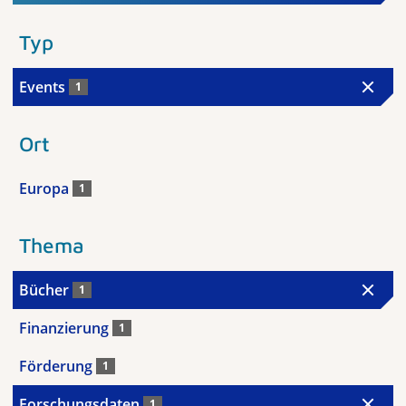
Typ
Events
1
Ort
Europa
1
Thema
Bücher
1
Finanzierung
1
Förderung
1
Forschungsdaten
1