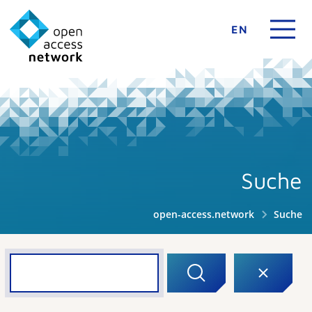
EN
Suche
open-access.network
Suche