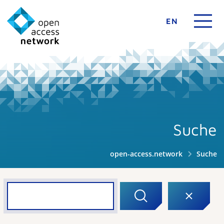
EN
Suche
open-access.network
Suche