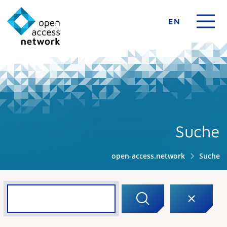
EN
Suche
open-access.network
Suche