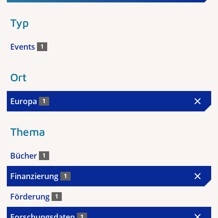
Typ
Events
1
Ort
Europa
1
Thema
Bücher
1
Finanzierung
1
Förderung
1
Forschungsdaten
1