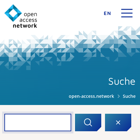
EN
Suche
open-access.network
Suche