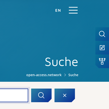
EN
Suche
open-access.network
Suche