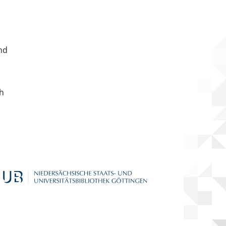
nd
ch