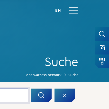
EN
Suche
open-access.network
Suche