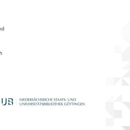
nd
ch