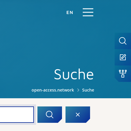
EN
Suche
open-access.network
Suche