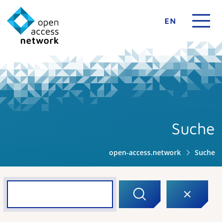
EN
Suche
open-access.network
Suche