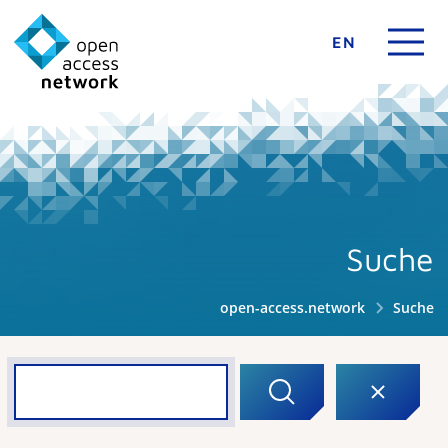
EN
Suche
open-access.network
Suche