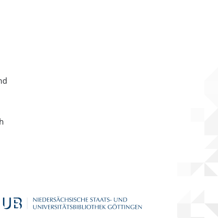
nd
ch