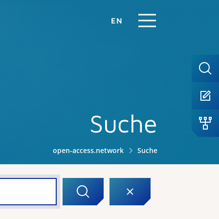
EN
Suche
open-access.network
Suche