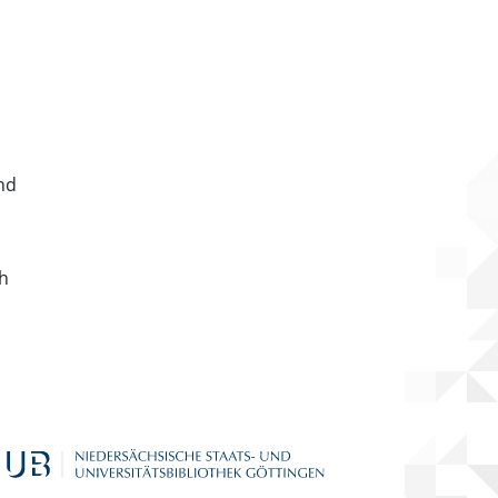
nd
ch