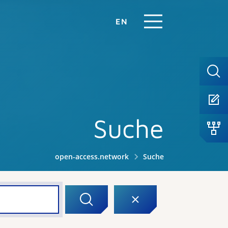
EN
Suche
open-access.network
Suche