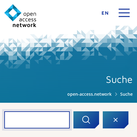
EN
Suche
open-access.network
Suche