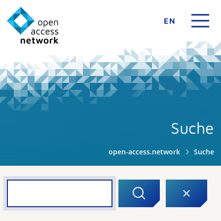
EN
Suche
open-access.network
Suche