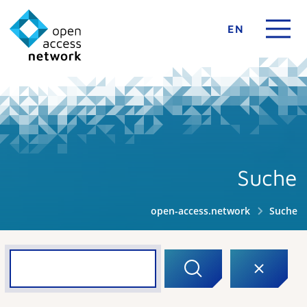
EN
Suche
open-access.network
Suche