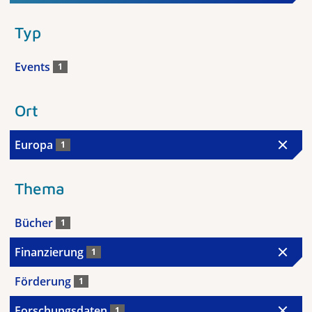
Typ
Events
1
Ort
Europa
1
Thema
Bücher
1
Finanzierung
1
Förderung
1
Forschungsdaten
1