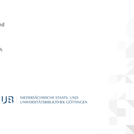
nd
ch