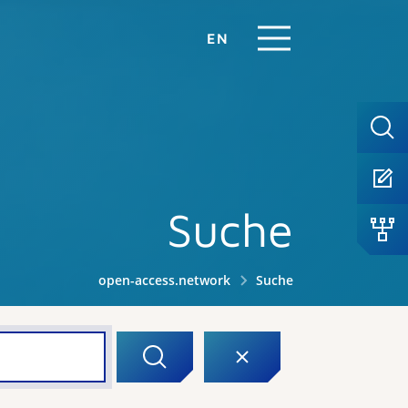
EN
Suche
open-access.network
Suche