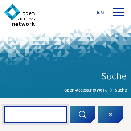
EN
Suche
open-access.network
Suche