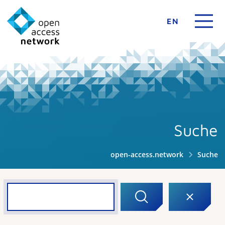
EN
Suche
open-access.network
Suche