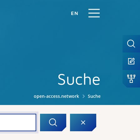
EN
Suche
open-access.network
Suche