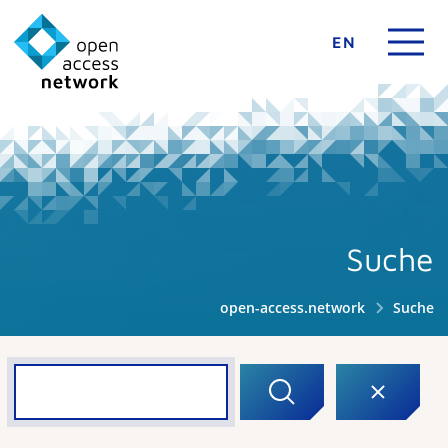
EN
Suche
open-access.network
Suche