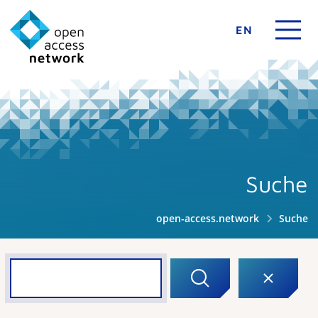
EN
Suche
open-access.network
Suche