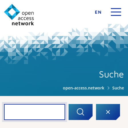
EN
Suche
open-access.network
Suche