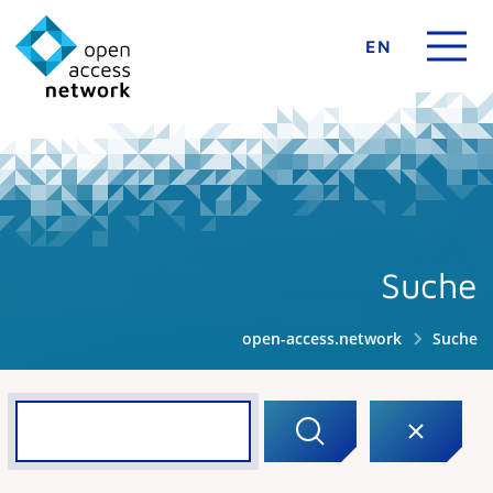
EN
Suche
open-access.network
Suche