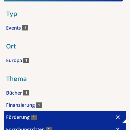
Typ
Events
1
Ort
Europa
1
Thema
Bücher
1
Finanzierung
1
Förderung
1
Forschungsdaten
1