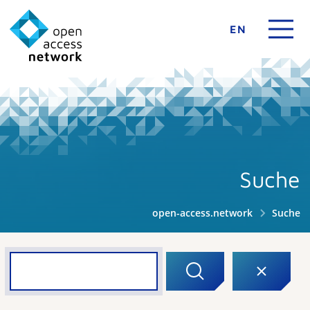
EN
Suche
open-access.network
Suche