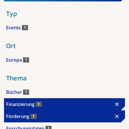
Typ
Events
1
Ort
Europa
1
Thema
Bücher
1
Finanzierung
1
Förderung
1
Forschungsdaten
1