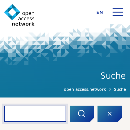
EN
Suche
open-access.network
Suche