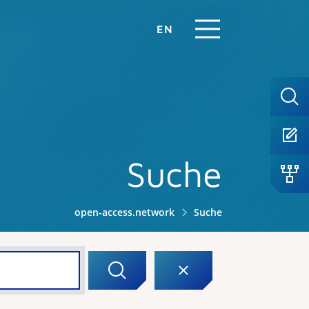
EN
Suche
open-access.network
Suche