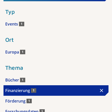
Typ
Events
1
Ort
Europa
1
Thema
Bücher
1
Finanzierung
1
Förderung
1
Forschungsdaten
1