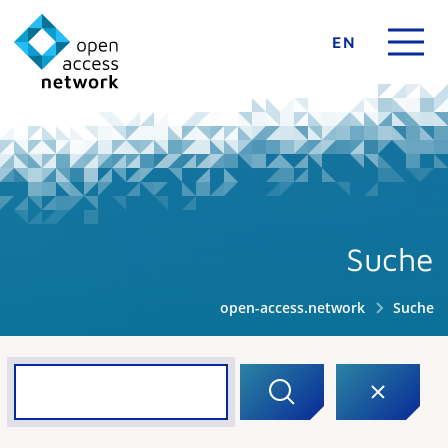
EN
Suche
open-access.network
Suche