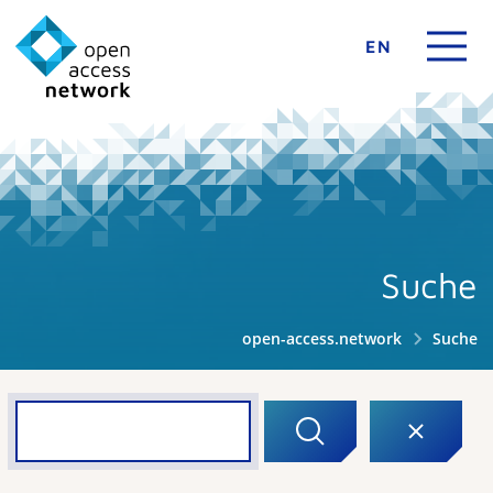
EN
Suche
open-access.network
Suche