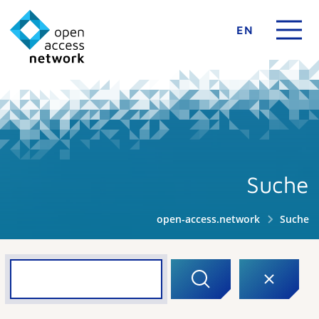
EN
Suche
open-access.network
Suche