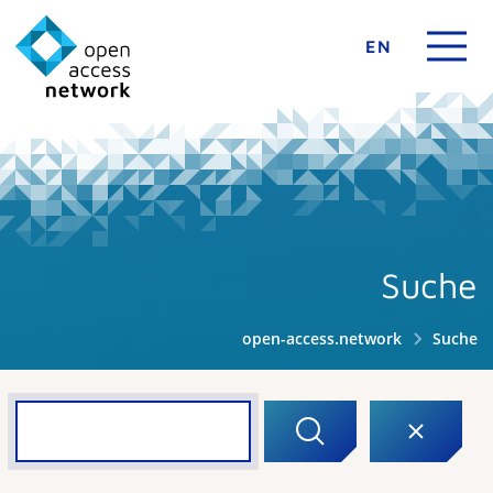
EN
Suche
open-access.network
Suche