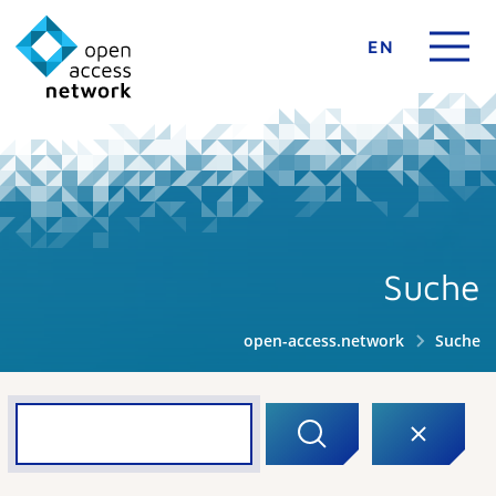
EN
Suche
open-access.network
Suche