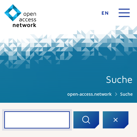
EN
Suche
open-access.network
Suche