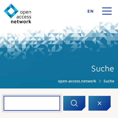
EN
Suche
open-access.network
Suche