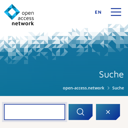
EN
Suche
open-access.network
Suche