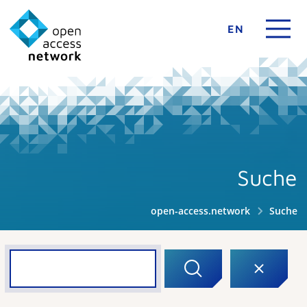
EN
Suche
open-access.network
Suche