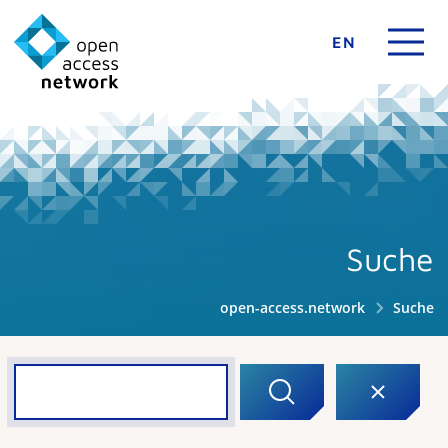
EN
Suche
open-access.network
Suche