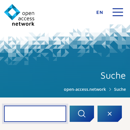
EN
Suche
open-access.network
Suche