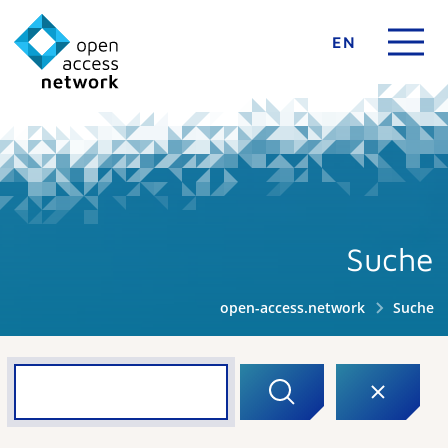
EN
Suche
open-access.network
Suche