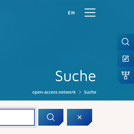
EN
Suche
open-access.network
Suche