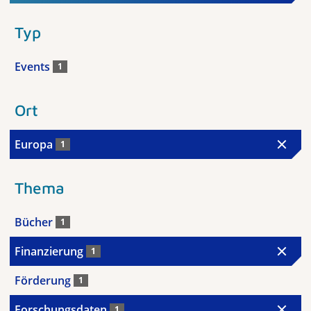
Typ
Events
1
Ort
Europa
1
Thema
Bücher
1
Finanzierung
1
Förderung
1
Forschungsdaten
1