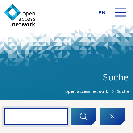
EN
Suche
open-access.network
Suche